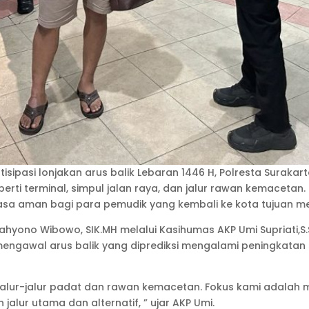
sipasi lonjakan arus balik Lebaran 1446 H, Polresta Surakar
perti terminal, simpul jalan raya, dan jalur rawan kemacetan
rasa aman bagi para pemudik yang kembali ke kota tujuan m
ahyono Wibowo, SIK.MH melalui Kasihumas AKP Umi Supriati,
engawal arus balik yang diprediksi mengalami peningkatan s
i jalur-jalur padat dan rawan kemacetan. Fokus kami adal
n jalur utama dan alternatif, ” ujar AKP Umi.