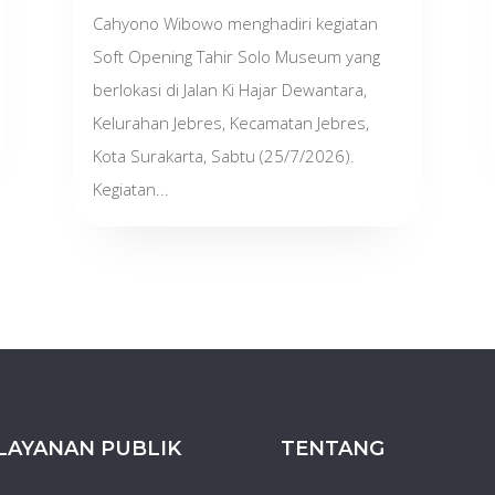
Cahyono Wibowo menghadiri kegiatan
Soft Opening Tahir Solo Museum yang
berlokasi di Jalan Ki Hajar Dewantara,
Kelurahan Jebres, Kecamatan Jebres,
Kota Surakarta, Sabtu (25/7/2026).
Kegiatan...
LAYANAN PUBLIK
TENTANG