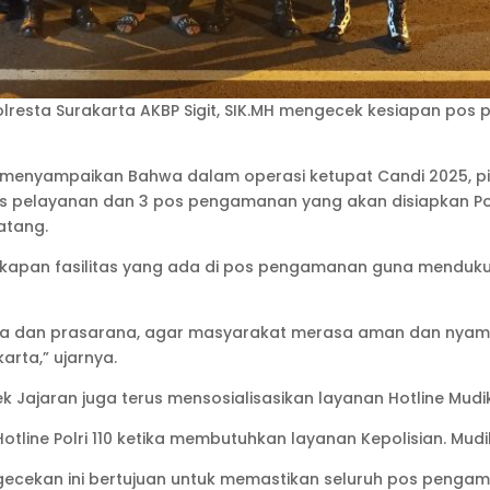
resta Surakarta AKBP Sigit, SIK.MH mengecek kesiapan pos p
MH menyampaikan Bahwa dalam operasi ketupat Candi 2025, p
 pos pelayanan dan 3 pos pengamanan yang akan disiapkan Po
atang.
gkapan fasilitas yang ada di pos pengamanan guna menduk
a dan prasarana, agar masyarakat merasa aman dan nyaman 
arta,” ujarnya.
k Jajaran juga terus mensosialisasikan layanan Hotline Mudik 
line Polri 110 ketika membutuhkan layanan Kepolisian. Mud
ekan ini bertujuan untuk memastikan seluruh pos pengam