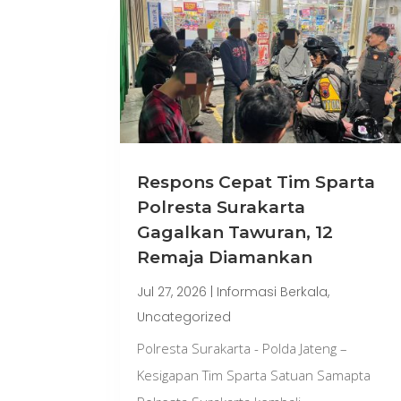
Respons Cepat Tim Sparta
Polresta Surakarta
Gagalkan Tawuran, 12
Remaja Diamankan
Jul 27, 2026
|
Informasi Berkala
,
Uncategorized
Polresta Surakarta - Polda Jateng –
Kesigapan Tim Sparta Satuan Samapta