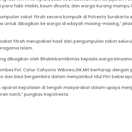
i para fakir miskin, kaum dhuafa, dan warga kurang mampu l
pulan zakat fitrah secara kompulir di Polresta Surakarta 
 untuk dibagikan ke warga di wilayah masing-masing,” jela
at fitrah merupakan hasil dari pengumpulan zakat seluruh 
beragama Islam.
yang dibagikan oleh Bhabinkamtibmas kepada warga binaann
Kombes.Pol. Catur Cahyono Wibowo,SIK.MH berharap dengan 
dan bisa bergembira dalam menyambut Idul Fitri beberapa
an aparat Kepolisian di tengah masyarakat dalam upaya men
ran nanti,” pungkas Kapolresta.