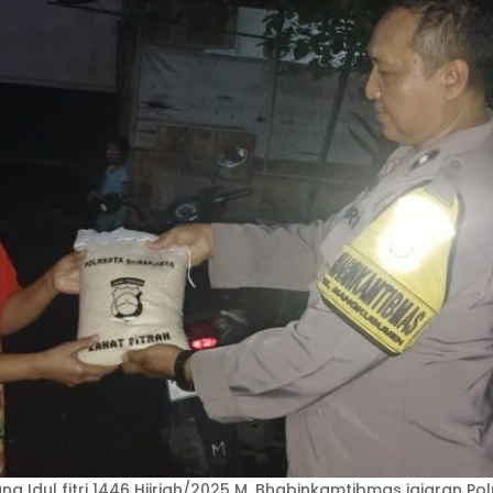
ng Idul fitri 1446 Hijriah/2025 M, Bhabinkamtibmas jajaran 