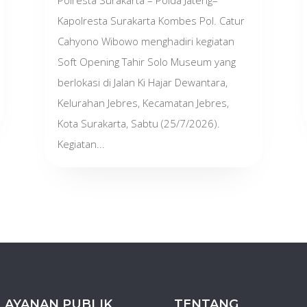
Kapolresta Surakarta Kombes Pol. Catur
Cahyono Wibowo menghadiri kegiatan
Soft Opening Tahir Solo Museum yang
berlokasi di Jalan Ki Hajar Dewantara,
Kelurahan Jebres, Kecamatan Jebres,
Kota Surakarta, Sabtu (25/7/2026).
Kegiatan...
LAYANAN PUBLIK
TENTANG