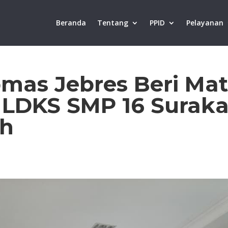
Beranda
Tentang
PPID
Pelayanan
as Jebres Beri Mat
LDKS SMP 16 Suraka
ah