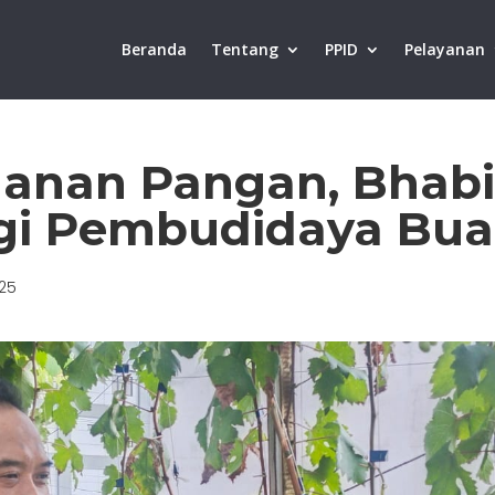
Beranda
Tentang
PPID
Pelayanan
anan Pangan, Bhab
gi Pembudidaya Bua
025