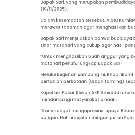
Bapak Sari, yang merupakan pembudidaya 
(10/11/2025).
Dalam kesempatan tersebut, Aiptu Kurnia
merawat tanaman agar menghasilkan bua
Bapak Sari menjelaskan bahwa budidaya 
sinar matahari yang cukup agar hasil pa
“Untuk menghasilkan buah anggur yang ba
matahari penuh,” ungkap Bapak Sari.
Melalui kegiatan sambang ini, Bhabinka
pertanian perkotaan (urban farming) se
Kapolsek Pasar Kliwon AKP Amiruddin Zulk
mendampingi masyarakat binaan.
“Kami sangat mengapresiasi upaya Bhabi
pangan. Hal ini sejalan dengan peran Polr