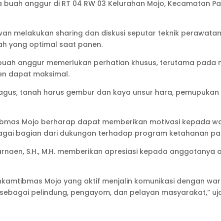
buah anggur di RT 04 RW 03 Kelurahan Mojo, Kecamatan Pasa
wan melakukan sharing dan diskusi seputar teknik perawat
h yang optimal saat panen.
buah anggur memerlukan perhatian khusus, terutama pada
nen dapat maksimal.
gus, tanah harus gembur dan kaya unsur hara, pemupukan h
mtibmas Mojo berharap dapat memberikan motivasi kepada 
bagai bagian dari dukungan terhadap program ketahanan pa
arnaen, S.H., M.H. memberikan apresiasi kepada anggotanya 
nkamtibmas Mojo yang aktif menjalin komunikasi dengan 
i sebagai pelindung, pengayom, dan pelayan masyarakat,” uj