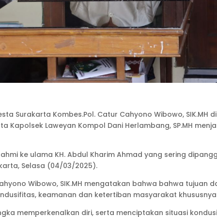
resta Surakarta Kombes.Pol. Catur Cahyono Wibowo, SIK.MH 
serta Kapolsek Laweyan Kompol Dani Herlambang, SP.MH menja
aturahmi ke ulama KH. Abdul Kharim Ahmad yang sering dipang
arta, Selasa (04/03/2025).
Cahyono Wibowo, SIK.MH mengatakan bahwa bahwa tujuan dar
dusifitas, keamanan dan ketertiban masyarakat khususnya d
gka memperkenalkan diri, serta menciptakan situasi kondusif 