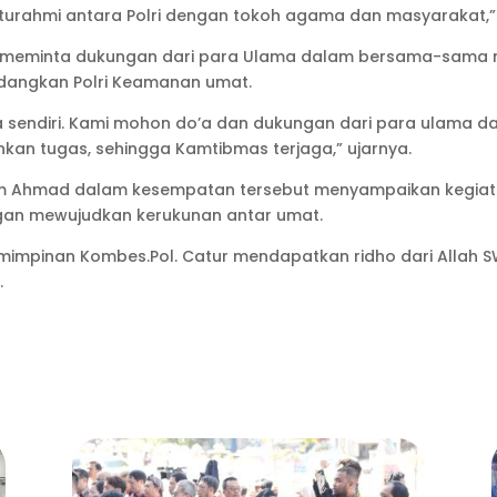
laturahmi antara Polri dengan tokoh agama dan masyarakat,”
a meminta dukungan dari para Ulama dalam bersama-sama me
angkan Polri Keamanan umat.
a sendiri. Kami mohon do’a dan dukungan dari para ulama d
nkan tugas, sehingga Kamtibmas terjaga,” ujarnya.
m Ahmad dalam kesempatan tersebut menyampaikan kegiata
angan mewujudkan kerukunan antar umat.
impinan Kombes.Pol. Catur mendapatkan ridho dari Allah S
.