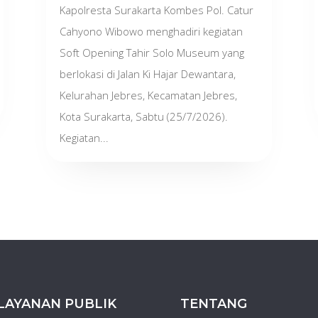
Kapolresta Surakarta Kombes Pol. Catur
Cahyono Wibowo menghadiri kegiatan
Soft Opening Tahir Solo Museum yang
berlokasi di Jalan Ki Hajar Dewantara,
Kelurahan Jebres, Kecamatan Jebres,
Kota Surakarta, Sabtu (25/7/2026).
Kegiatan...
LAYANAN PUBLIK
TENTANG