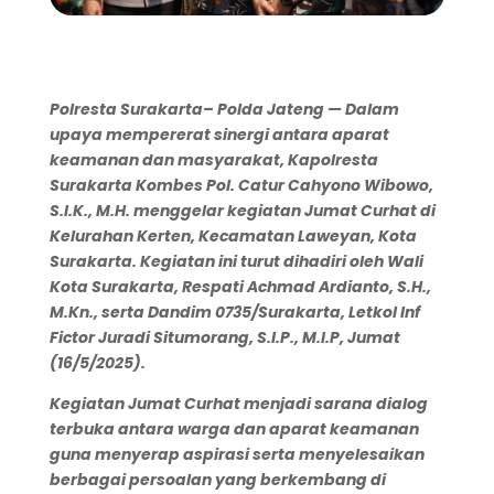
Polresta S
urakarta
– Polda Jateng — Dalam
upaya mempererat sinergi antara aparat
keamanan dan masyarakat, Kapolresta
Surakarta Kombes Pol. Catur Cahyono Wibowo,
S.I.K., M.H. menggelar kegiatan
Jumat Curhat
di
Kelurahan Kerten, Kecamatan Laweyan, Kota
Surakarta. Kegiatan ini turut dihadiri oleh Wali
Kota Surakarta, Respati Achmad Ardianto, S.H.,
M.Kn., serta Dandim 0735/Surakarta, Letkol Inf
Fictor Juradi Situmorang, S.I.P., M.I.P, Jumat
(16/5/2025).
Kegiatan Jumat Curhat menjadi sarana dialog
terbuka antara warga dan aparat keamanan
guna menyerap aspirasi serta menyelesaikan
berbagai persoalan yang berkembang di