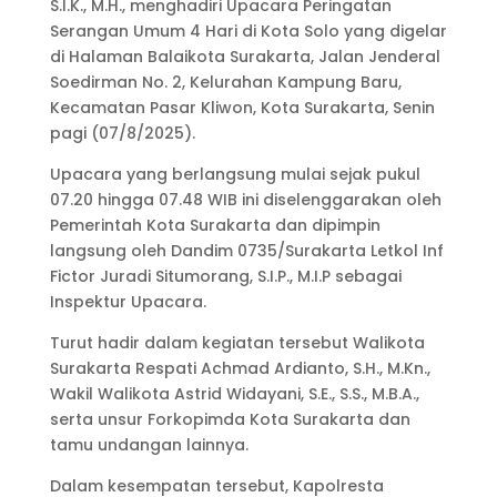
S.I.K., M.H., menghadiri Upacara Peringatan
Serangan Umum 4 Hari di Kota Solo yang digelar
di Halaman Balaikota Surakarta, Jalan Jenderal
Soedirman No. 2, Kelurahan Kampung Baru,
Kecamatan Pasar Kliwon, Kota Surakarta, Senin
pagi (07/8/2025).
Upacara yang berlangsung mulai sejak pukul
07.20 hingga 07.48 WIB ini diselenggarakan oleh
Pemerintah Kota Surakarta dan dipimpin
langsung oleh Dandim 0735/Surakarta Letkol Inf
Fictor Juradi Situmorang, S.I.P., M.I.P sebagai
Inspektur Upacara.
Turut hadir dalam kegiatan tersebut Walikota
Surakarta Respati Achmad Ardianto, S.H., M.Kn.,
Wakil Walikota Astrid Widayani, S.E., S.S., M.B.A.,
serta unsur Forkopimda Kota Surakarta dan
tamu undangan lainnya.
Dalam kesempatan tersebut, Kapolresta