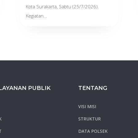
Kota Surakarta, Sabtu (25/7/2026).
Kegiatan...
LAYANAN PUBLIK
TENTANG
VISI MISI
K
STRUKTUR
T
DATA POLSEK