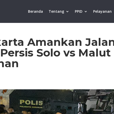
Beranda
Tentang
PPID
Pelayanan
akarta Amankan Jala
ersis Solo vs Malut 
han