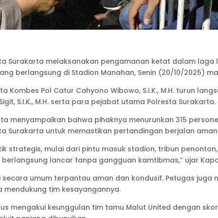
esta Surakarta melaksanakan pengamanan ketat dalam laga l
yang berlangsung di Stadion Manahan, Senin (20/10/2025) m
ta Kombes Pol Catur Cahyono Wibowo, S.I.K., M.H. turun la
it, S.I.K., M.H. serta para pejabat utama Polresta Surakarta.
ta menyampaikan bahwa pihaknya menurunkan 315 personel g
ota Surakarta untuk memastikan pertandingan berjalan aman 
k strategis, mulai dari pintu masuk stadion, tribun penonton,
 berlangsung lancar tanpa gangguan kamtibmas,” ujar Kapo
i secara umum terpantau aman dan kondusif. Petugas juga 
ma mendukung tim kesayangannya.
arus mengakui keunggulan tim tamu Malut United dengan skor 