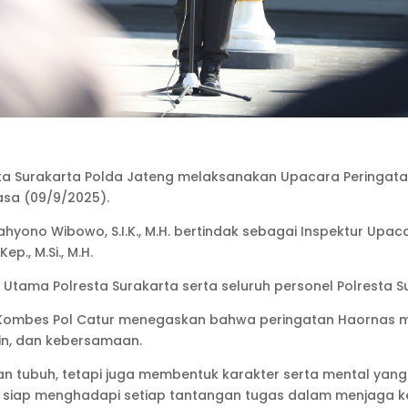
sta Surakarta Polda Jateng melaksanakan Upacara Peringata
asa (09/9/2025).
ahyono Wibowo, S.I.K., M.H. bertindak sebagai Inspektur U
p., M.Si., M.H.
t Utama Polresta Surakarta serta seluruh personel Polresta S
 Kombes Pol Catur menegaskan bahwa peringatan Haornas
lin, dan kebersamaan.
tubuh, tetapi juga membentuk karakter serta mental yang t
ar siap menghadapi setiap tantangan tugas dalam menjaga 