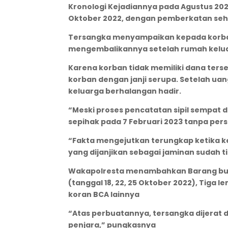
Kronologi Kejadiannya pada Agustus 202
Oktober 2022, dengan pemberkatan seh
Tersangka menyampaikan kepada korban
mengembalikannya setelah rumah keluar
Karena korban tidak memiliki dana te
korban dengan janji serupa. Setelah uan
keluarga berhalangan hadir.
“Meski proses pencatatan sipil sempat
sepihak pada 7 Februari 2023 tanpa per
“Fakta mengejutkan terungkap ketika k
yang dijanjikan sebagai jaminan sudah ti
Wakapolresta menambahkan Barang bukti 
(tanggal 18, 22, 25 Oktober 2022), Tiga 
koran BCA lainnya
“Atas perbuatannya, tersangka dijera
penjara,” pungkasnya