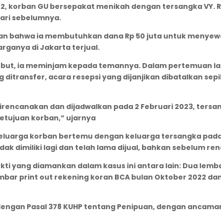
2, korban GU bersepakat menikah dengan tersangka VY. R
ari sebelumnya.
 bahwa ia membutuhkan dana Rp 50 juta untuk menyewa g
ganya di Jakarta terjual.
rsebut, ia meminjam kepada temannya. Dalam pertemuan 
g ditransfer, acara resepsi yang dijanjikan dibatalkan se
 direncanakan dan dijadwalkan pada 2 Februari 2023, te
setujuan korban,” ujarnya
eluarga korban bertemu dengan keluarga tersangka pada 
dak dimiliki lagi dan telah lama dijual, bahkan sebelum r
yang diamankan dalam kasus ini antara lain: Dua lembar
lembar print out rekening koran BCA bulan Oktober 2022 da
t dengan Pasal 378 KUHP tentang Penipuan, dengan anca