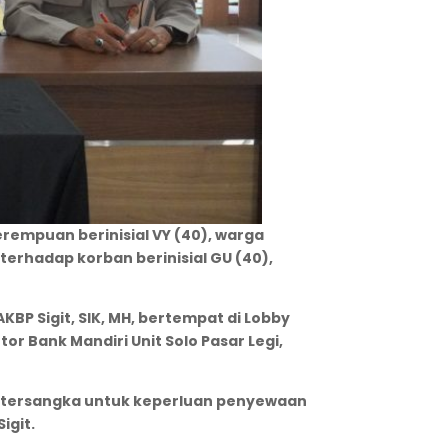
rempuan berinisial VY (40), warga
erhadap korban berinisial GU (40),
BP Sigit, SIK, MH, bertempat di Lobby
or Bank Mandiri Unit Solo Pasar Legi,
 tersangka untuk keperluan penyewaan
igit.