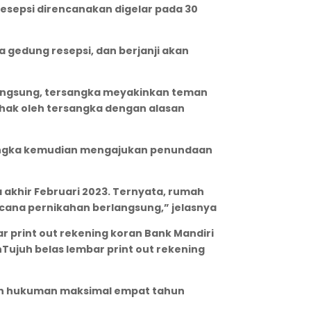
esepsi direncanakan digelar pada 30
edung resepsi, dan berjanji akan
langsung, tersangka meyakinkan teman
pihak oleh tersangka dengan alasan
rsangka kemudian mengajukan penundaan
akhir Februari 2023. Ternyata, rumah
encana pernikahan berlangsung,” jelasnya
 print out rekening koran Bank Mandiri
nTujuh belas lembar print out rekening
man hukuman maksimal empat tahun