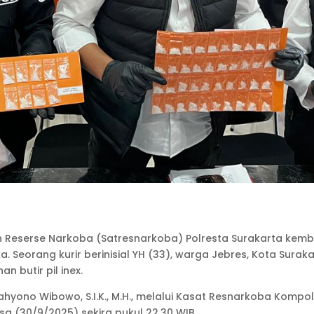
an Reserse Narkoba (Satresnarkoba) Polresta Surakarta kem
. Seorang kurir berinisial YH (33), warga Jebres, Kota Sura
n butir pil inex.
ono Wibowo, S.I.K., M.H., melalui Kasat Resnarkoba Kompol Ar
 (30/9/2025) sekira pukul 22.30 WIB.