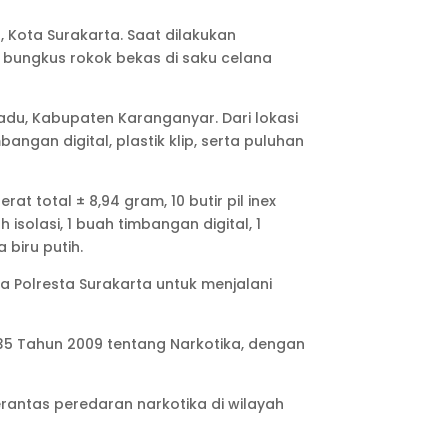
Kota Surakarta. Saat dilakukan
m bungkus rokok bekas di saku celana
madu, Kabupaten Karanganyar. Dari lokasi
bangan digital, plastik klip, serta puluhan
t total ± 8,94 gram, 10 butir pil inex
 isolasi, 1 buah timbangan digital, 1
 biru putih.
 Polresta Surakarta untuk menjalani
35 Tahun 2009 tentang Narkotika, dengan
antas peredaran narkotika di wilayah