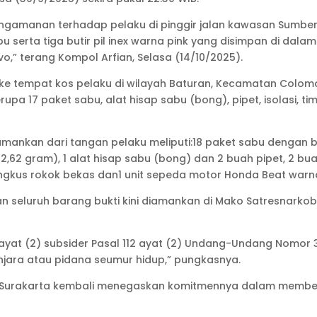
gamanan terhadap pelaku di pinggir jalan kawasan Sumber, 
 serta tiga butir pil inex warna pink yang disimpan di dala
o,” terang Kompol Arfian, Selasa (14/10/2025).
jut ke tempat kos pelaku di wilayah Baturan, Kecamatan Colo
upa 17 paket sabu, alat hisap sabu (bong), pipet, isolasi, tim
mankan dari tangan pelaku meliputi:18 paket sabu dengan bera
 12,62 gram), 1 alat hisap sabu (bong) dan 2 buah pipet, 2 buah
1 bungkus rokok bekas dan1 unit sepeda motor Honda Beat warna
seluruh barang bukti kini diamankan di Mako Satresnarkoba
 ayat (2) subsider Pasal 112 ayat (2) Undang-Undang Nomor 
ara atau pidana seumur hidup,” pungkasnya.
a Surakarta kembali menegaskan komitmennya dalam member