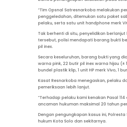
“Tim Opsnal Satresnarkoba melakukan pen
penggeledahan, ditemukan satu paket sabu
pelaku, serta satu unit handphone merk Viv
Tak berhenti di situ, penyelidikan berlan
tersebut, polisi mendapati barang bukti ber
pil inex.
Secara keseluruhan, barang bukti yang dia
warna pink, 22 butir pil inex warna hijau (±
bundel plastik klip, 1 unit HP merk Vivo, 
Kasat Resnarkoba menegaskan, pelaku dan 
pemeriksaan lebih lanjut.
“Terhadap pelaku kami kenakan Pasal 114
ancaman hukuman maksimal 20 tahun penj
Dengan pengungkapan kasus ini, Polrest
hukum Kota Solo dan sekitarnya.