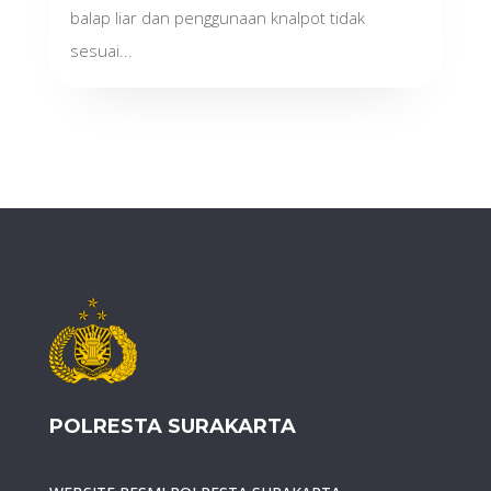
balap liar dan penggunaan knalpot tidak
sesuai...
POLRESTA SURAKARTA