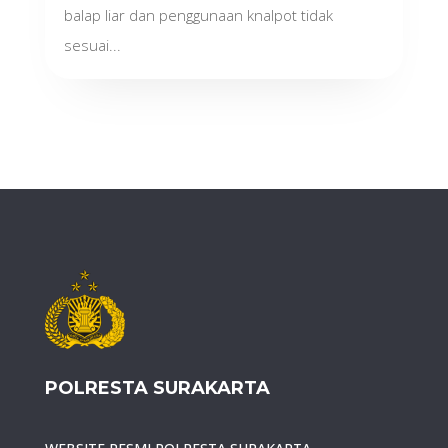
balap liar dan penggunaan knalpot tidak
sesuai...
POLRESTA SURAKARTA