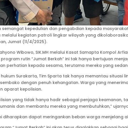
am semangat kepedulian dan pengabdian kepada masyarakat,
 melalui kegiatan patroli lingkar wilayah yang dikolabora
, Jumat (11/4/2025).
Cahyono Wibowo, SIK.MH melalui Kasat Samapta Kompol Arfia
 program rutin “Jumat Berkah” ini tak hanya bertujuan men
 dan perhatian kepada sesama, terutama mereka yang sedan
ah hukum Surakarta, Tim Sparta tak hanya memantau situasi 
 sembako dengan penuh kehangatan. Warga yang menerima
 aparat kepolisian.
polisian yang tidak hanya hadir sebagai penjaga keamanan, 
g humanis dan membantu mereka yang membutuhkan,” ujarnya
ni diharapkan dapat meringankan beban warga menjelang ak
 “Jumat Berkah” ini akan terus digalakkan sebagai bagia