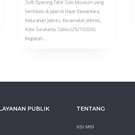
Soft Opening Tahir Solo Museum yang
berlokasi di Jalan Ki Hajar Dewantara,
Kelurahan Jebres, Kecamatan Jebres,
Kota Surakarta, Sabtu (25/7/2026).
Kegiatan...
LAYANAN PUBLIK
TENTANG
VISI MISI