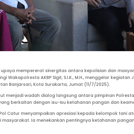
m upaya mempererat sinergitas antara kepolisian dan masya
pingi Wakapolresta AKBP Sigit, S.I.K., M.H., menggelar kegia
an Banjarsari, Kota Surakarta, Jumat (11/7/2025).
ut menjadi wadah dialog langsung antara pimpinan Polrest
 yang berkaitan dengan isu-isu ketahanan pangan dan keama
ol Catur menyampaikan apresiasi kepada kelompok tani ata
 masyarakat. Ia menekankan pentingnya ketahanan pangan