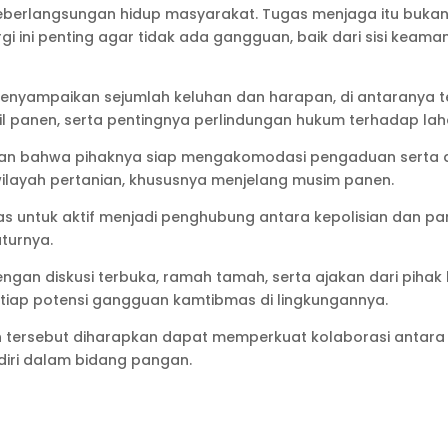
berlangsungan hidup masyarakat. Tugas menjaga itu bukan 
i ini penting agar tidak ada gangguan, baik dari sisi keama
enyampaikan sejumlah keluhan dan harapan, di antaranya ter
l panen, serta pentingnya perlindungan hukum terhadap laha
skan bahwa pihaknya siap mengakomodasi pengaduan serta 
ilayah pertanian, khususnya menjelang musim panen.
 untuk aktif menjadi penghubung antara kepolisian dan pa
turnya.
engan diskusi terbuka, ramah tamah, serta ajakan dari piha
etiap potensi gangguan kamtibmas di lingkungannya.
tersebut diharapkan dapat memperkuat kolaborasi antara
diri dalam bidang pangan.