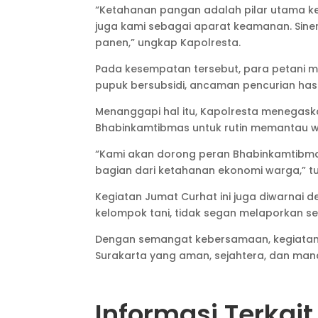
“Ketahanan pangan adalah pilar utama ke
juga kami sebagai aparat keamanan. Sinerg
panen,” ungkap Kapolresta.
Pada kesempatan tersebut, para petani m
pupuk bersubsidi, ancaman pencurian hasi
Menanggapi hal itu, Kapolresta menega
Bhabinkamtibmas untuk rutin memantau w
“Kami akan dorong peran Bhabinkamtibmas
bagian dari ketahanan ekonomi warga,” tu
Kegiatan Jumat Curhat ini juga diwarnai d
kelompok tani, tidak segan melaporkan s
Dengan semangat kebersamaan, kegiatan 
Surakarta yang aman, sejahtera, dan man
Informasi Terkait