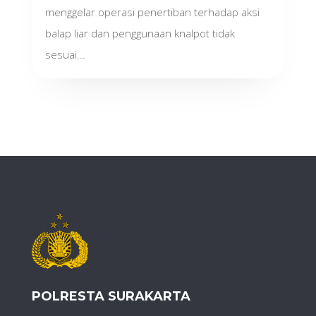
menggelar operasi penertiban terhadap aksi
balap liar dan penggunaan knalpot tidak
sesuai...
POLRESTA SURAKARTA