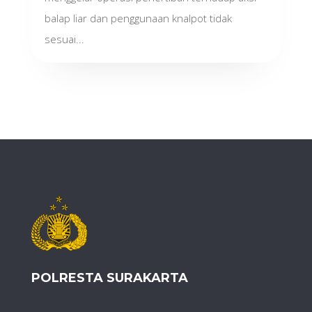
balap liar dan penggunaan knalpot tidak
sesuai...
POLRESTA SURAKARTA