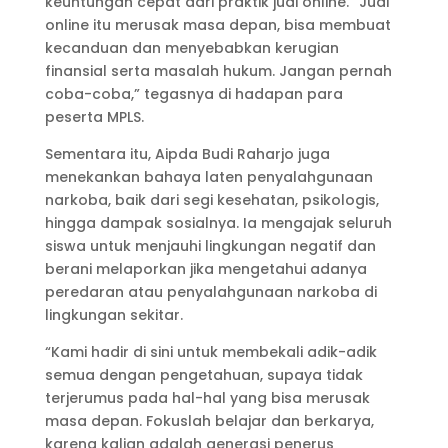
keuntungan cepat dari praktik judi online. “Judi
online itu merusak masa depan, bisa membuat
kecanduan dan menyebabkan kerugian
finansial serta masalah hukum. Jangan pernah
coba-coba,” tegasnya di hadapan para
peserta MPLS.
Sementara itu, Aipda Budi Raharjo juga
menekankan bahaya laten penyalahgunaan
narkoba, baik dari segi kesehatan, psikologis,
hingga dampak sosialnya. Ia mengajak seluruh
siswa untuk menjauhi lingkungan negatif dan
berani melaporkan jika mengetahui adanya
peredaran atau penyalahgunaan narkoba di
lingkungan sekitar.
“Kami hadir di sini untuk membekali adik-adik
semua dengan pengetahuan, supaya tidak
terjerumus pada hal-hal yang bisa merusak
masa depan. Fokuslah belajar dan berkarya,
karena kalian adalah generasi penerus