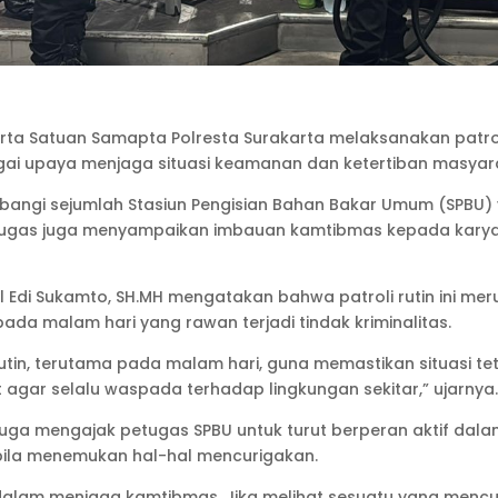
rta Satuan Samapta Polresta Surakarta melaksanakan patrol
agai upaya menjaga situasi keamanan dan ketertiban masyar
ngi sejumlah Stasiun Pengisian Bahan Bakar Umum (SPBU) y
petugas juga menyampaikan imbauan kamtibmas kepada kar
 Edi Sukamto, SH.MH mengatakan bahwa patroli rutin ini me
a malam hari yang rawan terjadi tindak kriminalitas.
 rutin, terutama pada malam hari, guna memastikan situasi t
ar selalu waspada terhadap lingkungan sekitar,” ujarnya
ga mengajak petugas SPBU untuk turut berperan aktif da
bila menemukan hal-hal mencurigakan.
dalam menjaga kamtibmas. Jika melihat sesuatu yang mencu